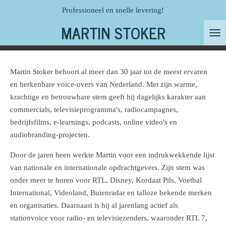
Professioneel en snelle levering!
Ga
direct
MARTIN STOKER
naar
de
hoofdinhoud
Martin Stoker behoort al meer dan 30 jaar tot de meest ervaren
en herkenbare voice-overs van Nederland. Met zijn warme,
krachtige en betrouwbare stem geeft hij dagelijks karakter aan
commercials, televisieprogramma's, radiocampagnes,
bedrijfsfilms, e-learnings, podcasts, online video's en
audiobranding-projecten.
Door de jaren heen werkte Martin voor een indrukwekkende lijst
van nationale en internationale opdrachtgevers. Zijn stem was
onder meer te horen voor RTL, Disney, Kordaat Pils, Voetbal
International, Videoland, Buienradar en talloze bekende merken
en organisaties. Daarnaast is hij al jarenlang actief als
stationvoice voor radio- en televisiezenders, waaronder RTL 7,